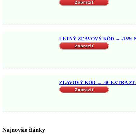
Zobraziť
LETNÝ ZĽAVOVÝ KÓD → -15% NA
Zobraziť
ZĽAVOVÝ KÓD → -6€ EXTRA ZĽ
Zobraziť
Najnovšie články