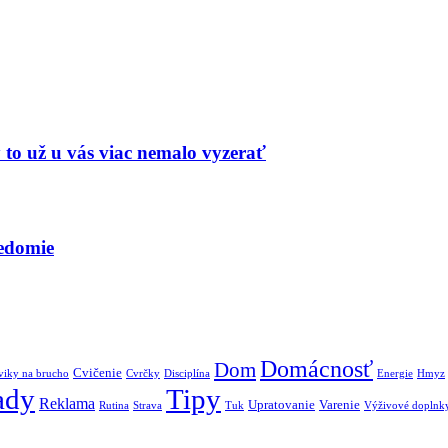
 to už u vás viac nemalo vyzerať
vedomie
Domácnosť
Dom
Cvičenie
viky na brucho
Cvrčky
Disciplína
Energie
Hmyz
ady
Tipy
Reklama
Upratovanie
Varenie
Rutina
Strava
Tuk
Výživové doplnk