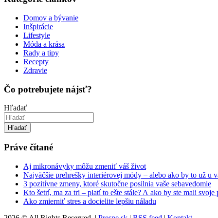
Domov a bývanie
Inšpirácie
Lifestyle
Móda a krása
Rady a tipy
Recepty
Zdravie
Čo potrebujete nájsť?
Hľadať
Hľadať
Práve čítané
Aj mikronávyky môžu zmeniť váš život
Najväčšie prehrešky interiérovej módy – alebo ako by to už u 
3 pozitívne zmeny, ktoré skutočne posilnia vaše sebavedomie
Kto šetrí, ma za tri – platí to ešte stále? A ako by ste mali svoje
Ako zmierniť stres a docielite lepšiu náladu
2026 © All Rights Reserved. |
Presne.sk
|
RSS feed
|
Kontakt