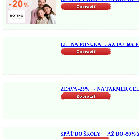
Zobraziť
LETNÁ PONUKA → AŽ DO -60€ EX
Zobraziť
ZĽAVA -25% → NA TAKMER CELÝ
Zobraziť
SPÄŤ DO ŠKOLY → AŽ DO -50% Z