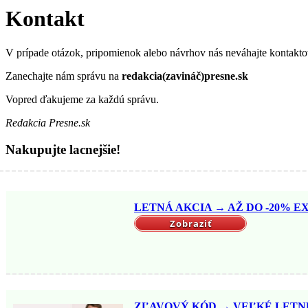
Kontakt
V prípade otázok, pripomienok alebo návrhov nás neváhajte kontakto
Zanechajte nám správu na
redakcia(zavináč)presne.sk
Vopred ďakujeme za každú správu.
Redakcia Presne.sk
Nakupujte lacnejšie!
LETNÁ AKCIA → AŽ DO -20% EX
Zobraziť
ZĽAVOVÝ KÓD → VEĽKÉ LETNÉ 