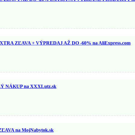
TRA ZĽAVA + VÝPREDAJ AŽ DO -60% na AliExpress.com
 NÁKUP na XXXLutz.sk
ĽAVA na MojNabytok.sk