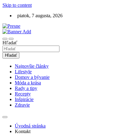
Skip to content
piatok, 7 augusta, 2026
Lifestyle magazín online a pre každého
Presne.sk
Hľadať
Hľadať
Najnovšie články
Lifestyle
Domov a bývanie
Móda a krása
Rady a tipy
Recepty
Inšpirácie
Zdravie
Úvodná stránka
Kontakt