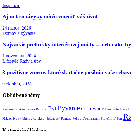
Inšpirácie
Aj mikronávyky môžu zmeniť váš život
24 marca, 2026
Domov a bývanie
Najväčšie prehrešky interiérovej módy – alebo ako by
1 novembra, 2024
Lifestyle
Rady a tipy
3 pozitívne zmeny, ktoré skutočne posilnia vaše seba
9 októbra, 2024
Obľúbené témy
Bývanie
Byt
Cestovanie
Ako ušetriť
Akupresúra
Bylinky
Chudnutie
Ciele
C
R
Prenájom
Práca
Mikronávyky
Múka z cvrčkov
Nespavosť
Peniaze
Pohyb
Proteíny
Kategórie článkov