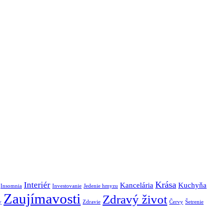
Krása
Interiér
Kancelária
Kuchyňa
Insomnia
Investovanie
Jedenie hmyzu
Zaujímavosti
Zdravý život
y
Zdravie
Červy
Šetrenie