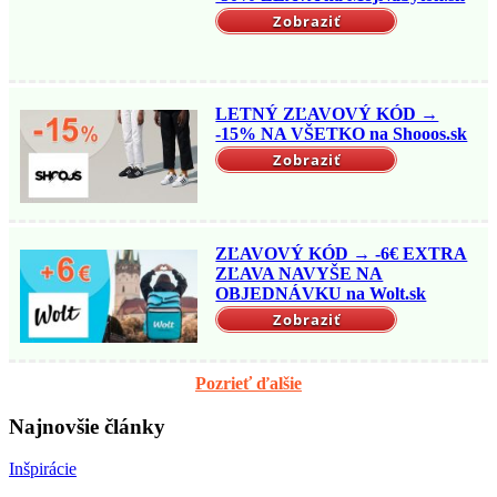
Zobraziť
LETNÝ ZĽAVOVÝ KÓD →
-15% NA VŠETKO na Shooos.sk
Zobraziť
ZĽAVOVÝ KÓD → -6€ EXTRA
ZĽAVA NAVYŠE NA
OBJEDNÁVKU na Wolt.sk
Zobraziť
Pozrieť ďalšie
Najnovšie články
Inšpirácie