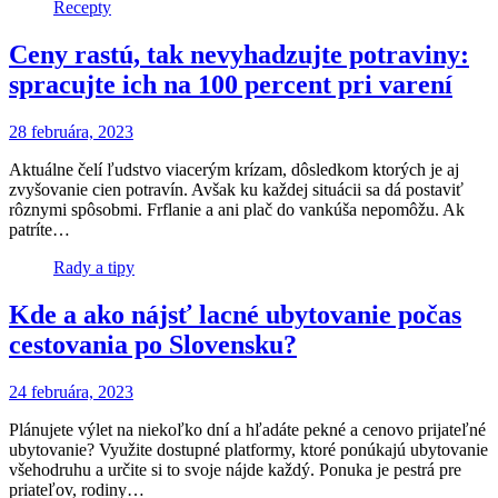
Recepty
Ceny rastú, tak nevyhadzujte potraviny:
spracujte ich na 100 percent pri varení
28 februára, 2023
Aktuálne čelí ľudstvo viacerým krízam, dôsledkom ktorých je aj
zvyšovanie cien potravín. Avšak ku každej situácii sa dá postaviť
rôznymi spôsobmi. Frflanie a ani plač do vankúša nepomôžu. Ak
patríte…
Rady a tipy
Kde a ako nájsť lacné ubytovanie počas
cestovania po Slovensku?
24 februára, 2023
Plánujete výlet na niekoľko dní a hľadáte pekné a cenovo prijateľné
ubytovanie? Využite dostupné platformy, ktoré ponúkajú ubytovanie
všehodruhu a určite si to svoje nájde každý. Ponuka je pestrá pre
priateľov, rodiny…