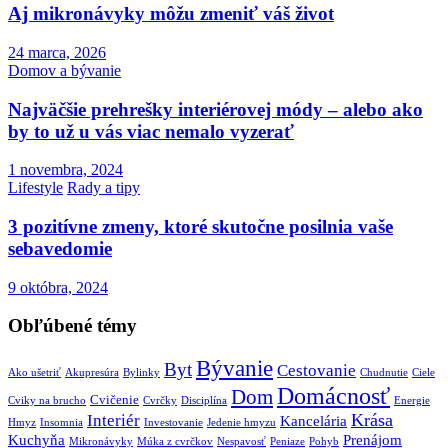
Aj mikronávyky môžu zmeniť váš život
24 marca, 2026
Domov a bývanie
Najväčšie prehrešky interiérovej módy – alebo ako
by to už u vás viac nemalo vyzerať
1 novembra, 2024
Lifestyle
Rady a tipy
3 pozitívne zmeny, ktoré skutočne posilnia vaše
sebavedomie
9 októbra, 2024
Obľúbené témy
Bývanie
Byt
Cestovanie
Ako ušetriť
Akupresúra
Bylinky
Chudnutie
Ciele
Domácnosť
Dom
Cvičenie
Cviky na brucho
Cvrčky
Disciplína
Energie
Krása
Interiér
Kancelária
Hmyz
Insomnia
Investovanie
Jedenie hmyzu
Kuchyňa
Prenájom
Mikronávyky
Múka z cvrčkov
Nespavosť
Peniaze
Pohyb