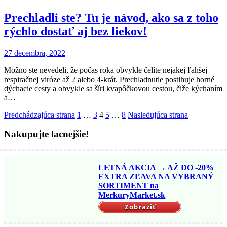
Prechladli ste? Tu je návod, ako sa z toho
rýchlo dostať aj bez liekov!
27 decembra, 2022
Možno ste nevedeli, že počas roka obvykle čelíte nejakej ľahšej
respiračnej viróze až 2 alebo 4-krát. Prechladnutie postihuje horné
dýchacie cesty a obvykle sa šíri kvapôčkovou cestou, čiže kýchaním
a…
Navigácia
Predchádzajúca strana
1
…
3
4
5
…
8
Nasledujúca strana
v
Nakupujte lacnejšie!
článkoch
LETNÁ AKCIA → AŽ DO -20%
EXTRA ZĽAVA NA VYBRANÝ
SORTIMENT na
MerkuryMarket.sk
Zobraziť