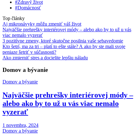
#Zdravý život
#Domácnosť
Top články
Aj mikronávyky môžu zmeniť váš život
Najväčšie prehrešky interiérovej módy – alebo ako by to už u vás
viac nemalo vyzerať
3 pozitívne zmeny, ktoré skutočne posilnia vaše sebavedomie
Kto šetrí, ma za tri – platí to ešte stále? A ako by ste mali svoje
peniaze šetriť v súčasnosti?
Ako zmierniť stres a docielite lepšiu náladu
Domov a bývanie
Domov a bývanie
Najväčšie prehrešky interiérovej módy –
alebo ako by to už u vás viac nemalo
vyzerať
1 novembra, 2024
Domov a bývanie