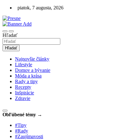
Skip
piatok, 7 augusta, 2026
to
content
Lifestyle magazín online a pre každého
Presne.sk
Hľadať
Hľadať
Najnovšie články
Lifestyle
Domov a bývanie
Móda a krása
Rady a tipy
Recepty
Inšpirácie
Zdravie
Obľúbené témy →
#Tipy
#Rady
#Zaujímavosti