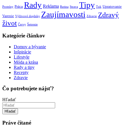
Rady
Tipy
Reklama
Práca
Upratovanie
Proteíny
Rutina
Strava
Tuk
Zaujímavosti
Zdravý
Varenie
Výživové doplnky
Zdravie
život
Červy
Šetrenie
Kategórie článkov
Domov a bývanie
Inšpirácie
Lifestyle
Móda a krása
Rady a tipy
Recepty
Zdravie
Čo potrebujete nájsť?
Hľadať
Hľadať
Práve čítané