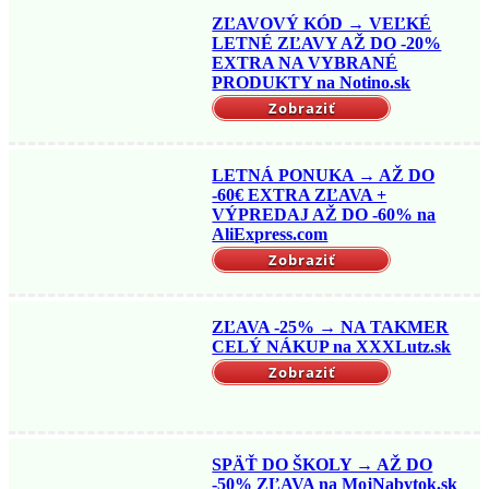
ZĽAVOVÝ KÓD → VEĽKÉ
LETNÉ ZĽAVY AŽ DO -20%
EXTRA NA VYBRANÉ
PRODUKTY na Notino.sk
Zobraziť
LETNÁ PONUKA → AŽ DO
-60€ EXTRA ZĽAVA +
VÝPREDAJ AŽ DO -60% na
AliExpress.com
Zobraziť
ZĽAVA -25% → NA TAKMER
CELÝ NÁKUP na XXXLutz.sk
Zobraziť
SPÄŤ DO ŠKOLY → AŽ DO
-50% ZĽAVA na MojNabytok.sk